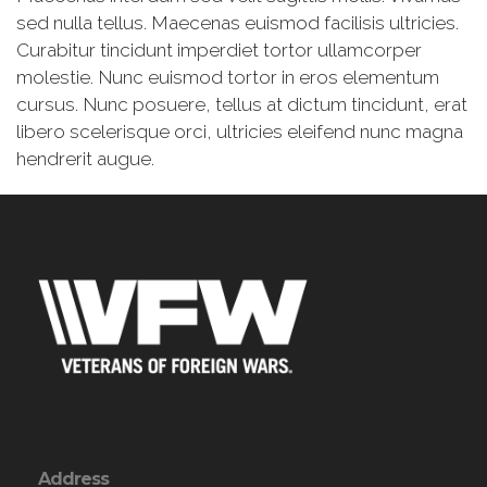
sed nulla tellus. Maecenas euismod facilisis ultricies.
Curabitur tincidunt imperdiet tortor ullamcorper
molestie. Nunc euismod tortor in eros elementum
cursus. Nunc posuere, tellus at dictum tincidunt, erat
libero scelerisque orci, ultricies eleifend nunc magna
hendrerit augue.
Address